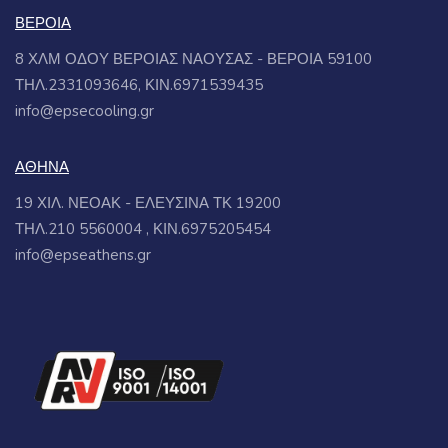
ΒΕΡΟΙΑ
8 ΧΛΜ ΟΔΟΥ ΒΕΡΟΙΑΣ ΝΑΟΥΣΑΣ - ΒΕΡΟΙΑ 59100
ΤΗΛ.2331093646, ΚΙΝ.6971539435
info@epsecooling.gr
ΑΘΗΝΑ
19 ΧΙΛ. ΝΕΟΑΚ - ΕΛΕΥΣΙΝΑ ΤΚ 19200
ΤΗΛ.210 5560004 , ΚΙΝ.6975205454
info@epseathens.gr