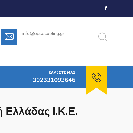
info@epsecooling.gr
ΚΑΛΈΣΤΕ ΜΑΣ
+302331093646
 Ελλάδας Ι.Κ.Ε.