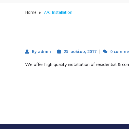
Home
A/C Installation
By admin
25 Ιουλίου, 2017
0 comme
We offer high quality installation of residential & c