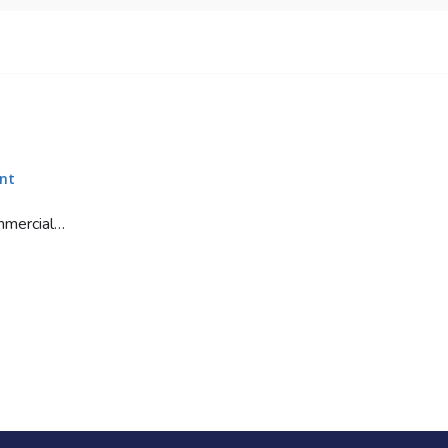
nt
ommercial…