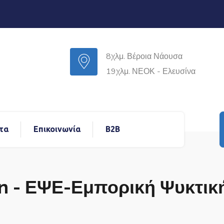
8χλμ. Βέροια Νάουσα
19χλμ. ΝΕΟΚ - Ελευσίνα
τα
Επικοινωνία
B2B
on - ΕΨΕ-Εμπορική Ψυκτική