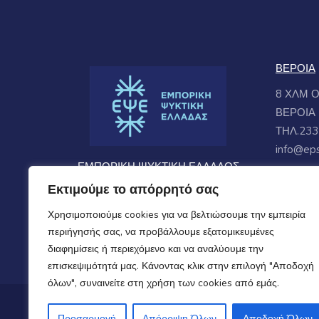
ΒΕΡΟΙΑ
8 ΧΛΜ 
ΒΕΡΟΙΑ
ΤΗΛ.233
info@eps
ΕΜΠΟΡΙΚΗ ΨΥΚΤΙΚΗ ΕΛΛΑΔΟΣ
ΕΜΠΟΡΙΑ ΨΥΚΤΙΚΩΝ-
Εκτιμούμε το απόρρητό σας
ΚΛΙΜΑΤΙΣΤΙΚΩΝ ΜΗΧΑΝΗΜΑΤΩΝ
Χρησιμοποιούμε cookies για να βελτιώσουμε την εμπειρία
περιήγησής σας, να προβάλλουμε εξατομικευμένες
διαφημίσεις ή περιεχόμενο και να αναλύουμε την
επισκεψιμότητά μας. Κάνοντας κλικ στην επιλογή "Αποδοχή
όλων", συναινείτε στη χρήση των cookies από εμάς.
Copyrights © 2024 All Rights Reserved by
epsecoo
Προσαρμογή
Απόρριψη Όλων
Αποδοχή Όλων