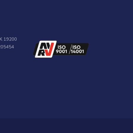
ΤΚ 19200
205454