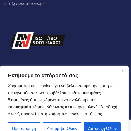
info@epseathens.gr
Εκτιμούμε το απόρρητό σας
Χρησιμοποιούμε cookies για να βελτιώσουμε την εμπειρία
περιήγησής σας, να προβάλλουμε εξατομικευμένες
διαφημίσεις ή περιεχόμενο και να αναλύουμε την
Copyrights © 2024 All Rights Reserved by
epsecooling.gr
επισκεψιμότητά μας. Κάνοντας κλικ στην επιλογή "Αποδοχή
όλων", συναινείτε στη χρήση των cookies από εμάς.
Όροι Χρήσης
-
Πολιτική Απορρήτου
-
Cookies
| Γ.Ε.Μ.Η
164999601000
Προσαρμογή
Απόρριψη Όλων
Αποδοχή Όλων