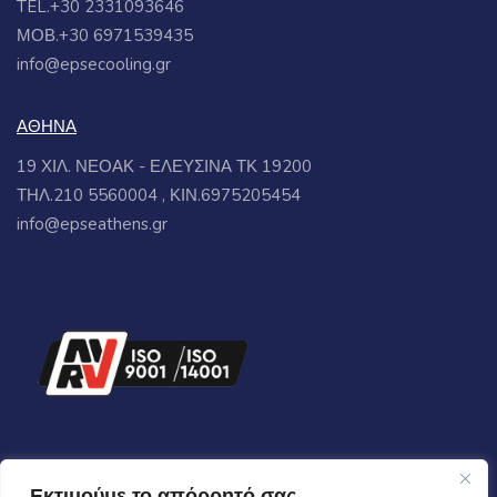
TEL.+30 2331093646
ΜΟΒ.+30 6971539435
info@epsecooling.gr
ΑΘΗΝΑ
19 ΧΙΛ. ΝΕΟΑΚ - ΕΛΕΥΣΙΝΑ ΤΚ 19200
ΤΗΛ.210 5560004 , ΚΙΝ.6975205454
info@epseathens.gr
Εκτιμούμε το απόρρητό σας