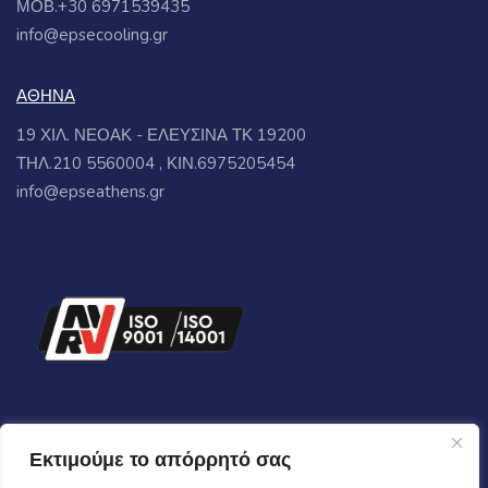
ΜΟΒ.+30 6971539435
info@epsecooling.gr
ΑΘΗΝΑ
19 ΧΙΛ. ΝΕΟΑΚ - ΕΛΕΥΣΙΝΑ ΤΚ 19200
ΤΗΛ.210 5560004 , ΚΙΝ.6975205454
info@epseathens.gr
Εκτιμούμε το απόρρητό σας