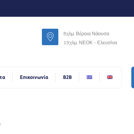
8χλμ. Βέροια Νάουσα
19χλμ. ΝΕΟΚ - Ελευσίνα
τα
Επικοινωνία
B2B