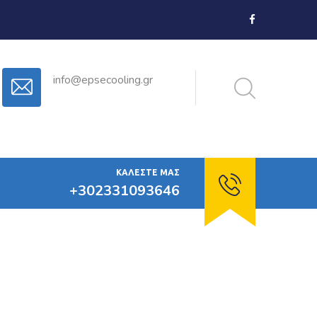
info@epsecooling.gr
ΚΑΛΈΣΤΕ ΜΑΣ
+302331093646