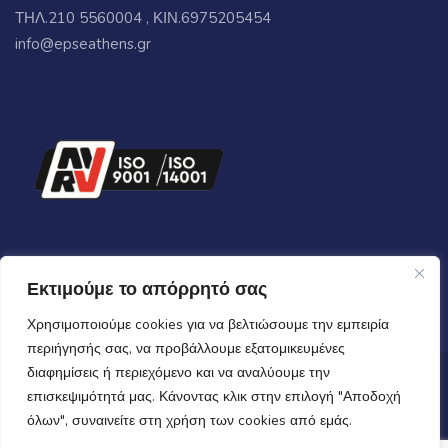
ΤΗΛ.210 5560004 , ΚΙΝ.6975205454
info@epseathens.gr
Εκτιμούμε το απόρρητό σας
Χρησιμοποιούμε cookies για να βελτιώσουμε την εμπειρία
περιήγησής σας, να προβάλλουμε εξατομικευμένες
διαφημίσεις ή περιεχόμενο και να αναλύουμε την
Copyrights © 2024 All Rights Reserved by
epsecooling.gr
επισκεψιμότητά μας. Κάνοντας κλικ στην επιλογή "Αποδοχή
όλων", συναινείτε στη χρήση των cookies από εμάς.
Όροι Χρήσης
-
Πολιτική Απορρήτου
-
Cookies
| Γ.Ε.Μ.Η