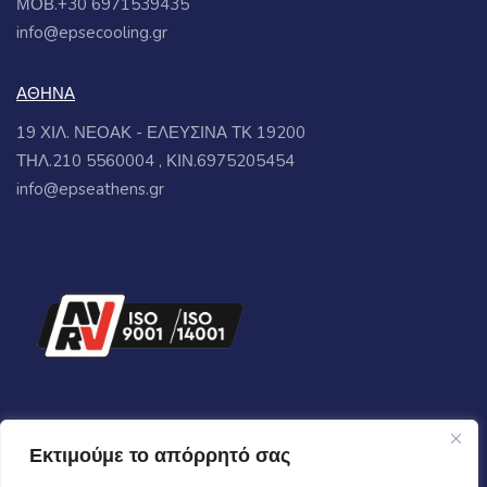
ΜΟΒ.+30 6971539435
info@epsecooling.gr
ΑΘΗΝΑ
19 ΧΙΛ. ΝΕΟΑΚ - ΕΛΕΥΣΙΝΑ ΤΚ 19200
ΤΗΛ.210 5560004 , ΚΙΝ.6975205454
info@epseathens.gr
Εκτιμούμε το απόρρητό σας