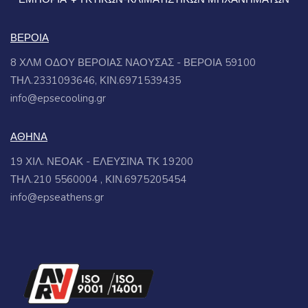
ΒΕΡΟΙΑ
8 ΧΛΜ ΟΔΟΥ ΒΕΡΟΙΑΣ ΝΑΟΥΣΑΣ - ΒΕΡΟΙΑ 59100
ΤΗΛ.2331093646, ΚΙΝ.6971539435
info@epsecooling.gr
ΑΘΗΝΑ
19 ΧΙΛ. ΝΕΟΑΚ - ΕΛΕΥΣΙΝΑ ΤΚ 19200
ΤΗΛ.210 5560004 , ΚΙΝ.6975205454
info@epseathens.gr