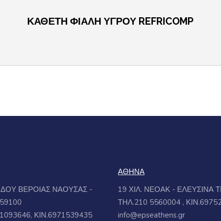
ΚΑΘΕΤΗ ΦΙΑΛΗ ΥΓΡΟΥ REFRICOMP
ΑΘΗΝΑ
ΟΔΟΥ ΒΕΡΟΙΑΣ ΝΑΟΥΣΑΣ -
19 ΧΙΛ. ΝΕΟΑΚ - ΕΛΕΥΣΙΝΑ 
 59100
ΤΗΛ.210 5560004 , ΚΙΝ.6975
1093646, ΚΙΝ.6971539435
info@epseathens.gr