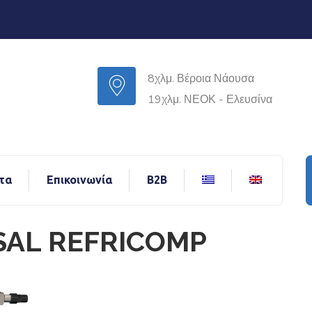
8χλμ. Βέροια Νάουσα
19χλμ. ΝΕΟΚ - Ελευσίνα
τα
Επικοινωνία
B2B
SAL REFRICOMP