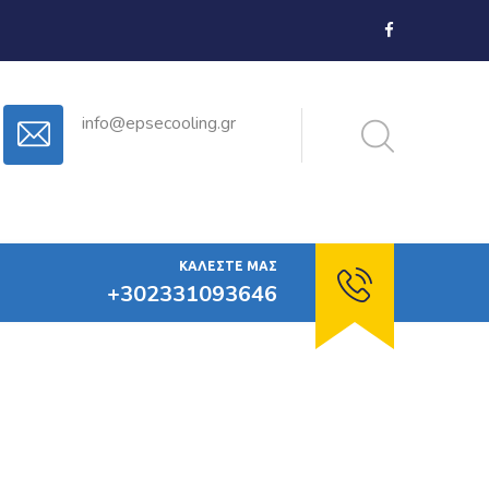
info@epsecooling.gr
ΚΑΛΈΣΤΕ ΜΑΣ
+302331093646