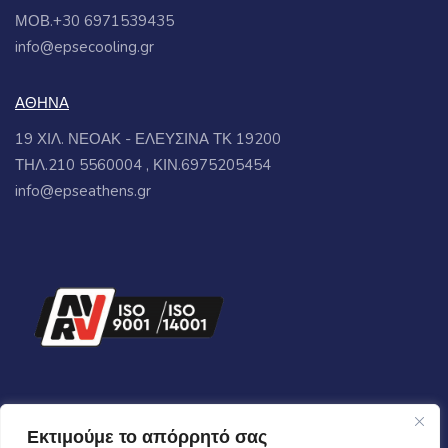
ΜΟΒ.+30 6971539435
info@epsecooling.gr
ΑΘΗΝΑ
19 ΧΙΛ. ΝΕΟΑΚ - ΕΛΕΥΣΙΝΑ ΤΚ 19200
ΤΗΛ.210 5560004 , ΚΙΝ.6975205454
info@epseathens.gr
Εκτιμούμε το απόρρητό σας