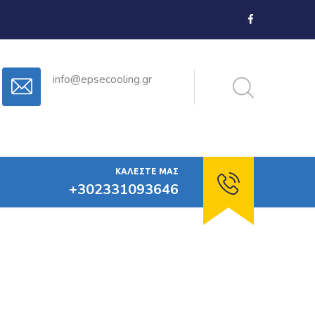
info@epsecooling.gr
ΚΑΛΈΣΤΕ ΜΑΣ
+302331093646