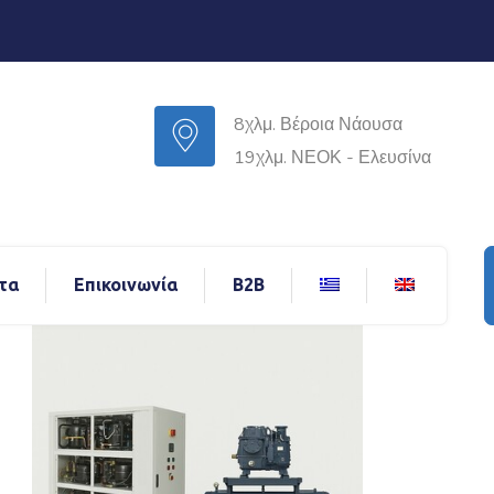
8χλμ. Βέροια Νάουσα
19χλμ. ΝΕΟΚ - Ελευσίνα
τα
Επικοινωνία
B2B