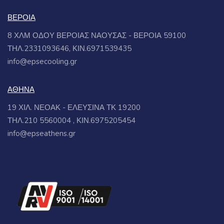
ΒΕΡΟΙΑ
8 ΧΛΜ ΟΔΟΥ ΒΕΡΟΙΑΣ ΝΑΟΥΣΑΣ - ΒΕΡΟΙΑ 59100
ΤΗΛ.2331093646, ΚΙΝ.6971539435
info@epsecooling.gr
ΑΘΗΝΑ
19 ΧΙΛ. ΝΕΟΑΚ - ΕΛΕΥΣΙΝΑ ΤΚ 19200
ΤΗΛ.210 5560004 , ΚΙΝ.6975205454
info@epseathens.gr